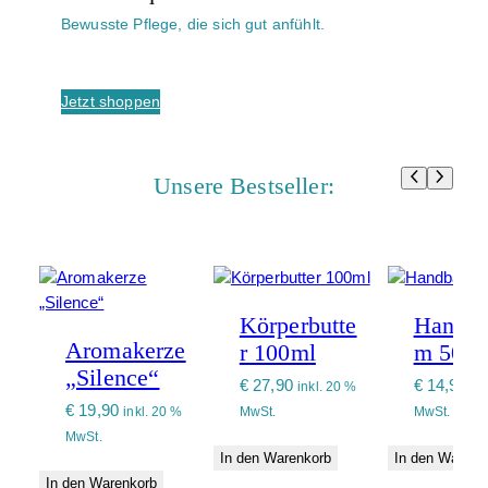
Bewusste Pflege, die sich gut anfühlt.
Jetzt shoppen
Unsere Bestseller:
Körperbutte
Handba
Aromakerze
r 100ml
m 50 m
„Silence“
€
27,90
€
14,90
inkl. 20 %
in
€
19,90
inkl. 20 %
MwSt.
MwSt.
MwSt.
In den Warenkorb
In den Warenk
In den Warenkorb