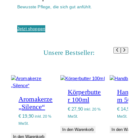
Bewusste Pflege, die sich gut anfühlt.
Jetzt shoppen
Unsere Bestseller:
Körperbutte
Handba
Aromakerze
r 100ml
m 50 m
„Silence“
€
27,90
€
14,90
inkl. 20 %
in
€
19,90
inkl. 20 %
MwSt.
MwSt.
MwSt.
In den Warenkorb
In den Warenk
In den Warenkorb