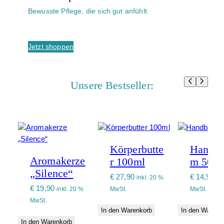
Bewusste Pflege, die sich gut anfühlt.
Jetzt shoppen
Unsere Bestseller:
Körperbutte
Handba
Aromakerze
r 100ml
m 50 m
„Silence“
€
27,90
€
14,90
inkl. 20 %
in
€
19,90
inkl. 20 %
MwSt.
MwSt.
MwSt.
In den Warenkorb
In den Warenk
In den Warenkorb