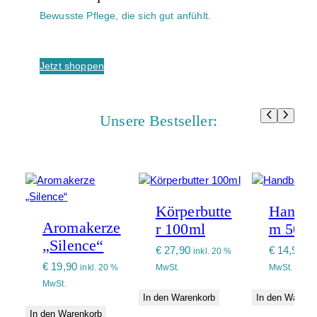
Bewusste Pflege, die sich gut anfühlt.
Jetzt shoppen
Unsere Bestseller:
Körperbutte
Handba
Aromakerze
r 100ml
m 50 m
„Silence“
€
27,90
€
14,90
inkl. 20 %
in
€
19,90
inkl. 20 %
MwSt.
MwSt.
MwSt.
In den Warenkorb
In den Warenk
In den Warenkorb