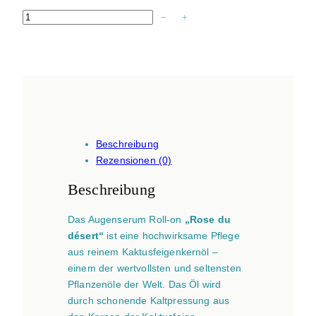
A
−
+
u
g
e
n
s
e
r
Beschreibung
u
Rezensionen (0)
m
R
Beschreibung
o
l
Das Augenserum Roll-on
„Rose du
l
désert“
ist eine hochwirksame Pflege
o
aus reinem Kaktusfeigenkernöl –
n
einem der wertvollsten und seltensten
K
Pflanzenöle der Welt. Das Öl wird
a
durch schonende Kaltpressung aus
k