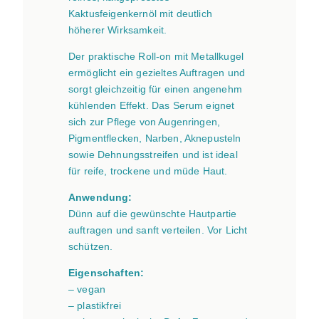
e
Kaktusfeigenkernöl mit deutlich
d
höherer Wirksamkeit.
u
d
Der praktische Roll-on mit Metallkugel
é
ermöglicht ein gezieltes Auftragen und
s
sorgt gleichzeitig für einen angenehm
e
kühlenden Effekt. Das Serum eignet
r
sich zur Pflege von Augenringen,
t
Pigmentflecken, Narben, Aknepusteln
“
sowie Dehnungsstreifen und ist ideal
1
für reife, trockene und müde Haut.
0
Anwendung:
m
Dünn auf die gewünschte Hautpartie
l
auftragen und sanft verteilen. Vor Licht
M
schützen.
e
n
Eigenschaften:
g
– vegan
e
– plastikfrei