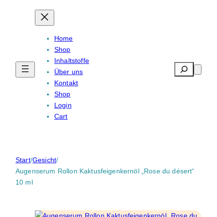
Zum
Inhalt
springen
Home
Shop
Inhaltstoffe
Search
Über uns
Kontakt
Shop
Login
Cart
Start
/
Gesicht
/
Augenserum Rollon Kaktusfeigenkernöl „Rose du désert“
10 ml