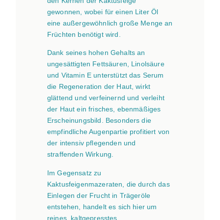
den Kernen der Kaktusfeige
t
gewonnen, wobei für einen Liter Öl
u
eine außergewöhnlich große Menge an
s
Früchten benötigt wird.
f
e
Dank seines hohen Gehalts an
i
ungesättigten Fettsäuren, Linolsäure
g
und Vitamin E unterstützt das Serum
e
die Regeneration der Haut, wirkt
n
glättend und verfeinernd und verleiht
k
der Haut ein frisches, ebenmäßiges
e
Erscheinungsbild. Besonders die
r
empfindliche Augenpartie profitiert von
n
der intensiv pflegenden und
ö
straffenden Wirkung.
l
Im Gegensatz zu
„
Kaktusfeigenmazeraten, die durch das
R
Einlegen der Frucht in Trägeröle
o
entstehen, handelt es sich hier um
s
reines, kaltgepresstes