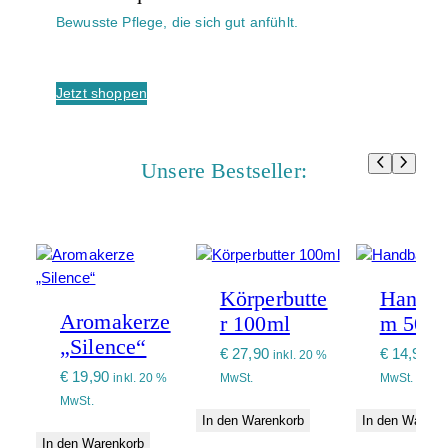
Bewusste Pflege, die sich gut anfühlt.
Jetzt shoppen
Unsere Bestseller:
Körperbutte
Handba
Aromakerze
r 100ml
m 50 m
„Silence“
€
27,90
€
14,90
inkl. 20 %
in
€
19,90
inkl. 20 %
MwSt.
MwSt.
MwSt.
In den Warenkorb
In den Warenk
In den Warenkorb